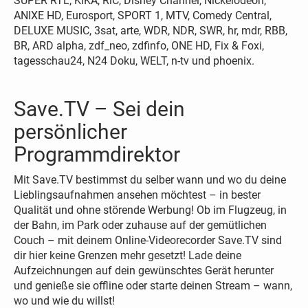
SUPER RTL, KiKA, RiC, Disney Channel, Nickelodeon,
ANIXE HD, Eurosport, SPORT 1, MTV, Comedy Central,
DELUXE MUSIC, 3sat, arte, WDR, NDR, SWR, hr, mdr, RBB,
BR, ARD alpha, zdf_neo, zdfinfo, ONE HD, Fix & Foxi,
tagesschau24, N24 Doku, WELT, n-tv und phoenix.
Save.TV – Sei dein
persönlicher
Programmdirektor
Mit Save.TV bestimmst du selber wann und wo du deine
Lieblingsaufnahmen ansehen möchtest – in bester
Qualität und ohne störende Werbung! Ob im Flugzeug, in
der Bahn, im Park oder zuhause auf der gemütlichen
Couch – mit deinem Online-Videorecorder Save.TV sind
dir hier keine Grenzen mehr gesetzt! Lade deine
Aufzeichnungen auf dein gewünschtes Gerät herunter
und genieße sie offline oder starte deinen Stream – wann,
wo und wie du willst!