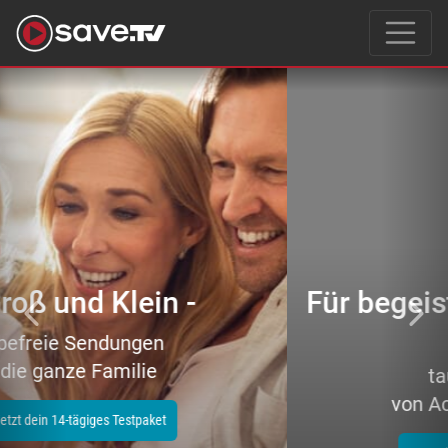
Previous
Nex
Für begeisterte Filmeliebhaber
–
tausende Topfilme
von Action bis Zeichentrick