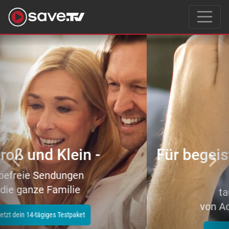
Previous
Nex
Für begeisterte Filmeliebhaber
–
tausende Topfilme
von Action bis Zeichentrick