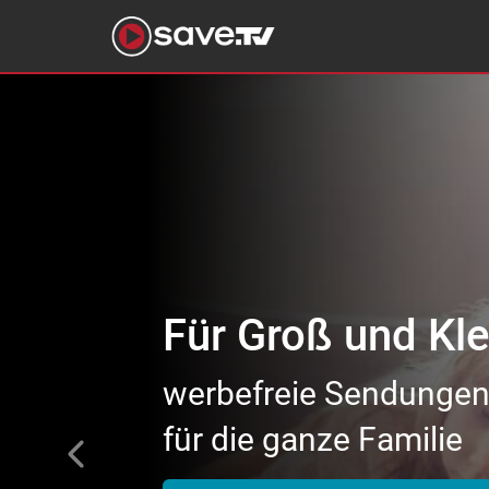
Previous
Für begeisterte 
tausende Topfilme
von Action bis Zeichen