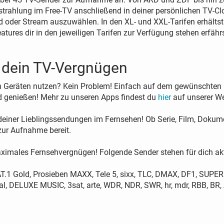
rahlung im Free-TV anschließend in deiner persönlichen TV-Clo
oder Stream auszuwählen. In den XL- und XXL-Tarifen erhälts
eatures dir in den jeweiligen Tarifen zur Verfügung stehen erfäh
 dein TV-Vergnügen
Geräten nutzen? Kein Problem! Einfach auf dem gewünschten Dev
 genießen! Mehr zu unseren Apps findest du
hier
auf unserer We
 deiner Lieblingssendungen im Fernsehen! Ob Serie, Film, Dokum
ur Aufnahme bereit.
aximales Fernsehvergnügen! Folgende Sender stehen für dich akt
SAT.1 Gold, Prosieben MAXX, Tele 5, sixx, TLC, DMAX, DF1, SUPER
, DELUXE MUSIC, 3sat, arte, WDR, NDR, SWR, hr, mdr, RBB, BR, A