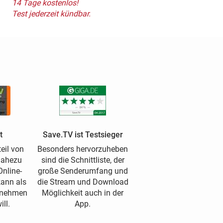
14 Tage kostenlos!
Test jederzeit kündbar.
t
Save.TV ist Testsieger
eil von
Besonders hervorzuheben
nahezu
sind die Schnittliste, der
nline-
große Senderumfang und
kann als
die Stream und Download
ufnehmen
Möglichkeit auch in der
ll.
App.