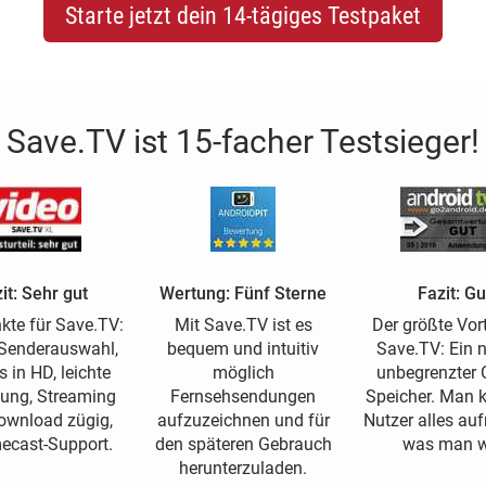
Starte jetzt dein 14-tägiges Testpaket
Save.TV ist 15-facher Testsieger!
it: Sehr gut
Wertung: Fünf Sterne
Fazit: Gu
kte für Save.TV:
Mit Save.TV ist es
Der größte Vort
Senderauswahl,
bequem und intuitiv
Save.TV: Ein 
s in HD, leichte
möglich
unbegrenzter O
ung, Streaming
Fernsehsendungen
Speicher. Man 
ownload zügig,
aufzuzeichnen und für
Nutzer alles a
ecast-Support.
den späteren Gebrauch
was man wi
herunterzuladen.