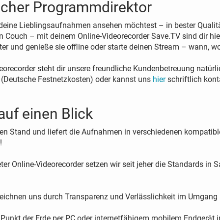
licher Programmdirektor
eine Lieblingsaufnahmen ansehen möchtest – in bester Qualitä
n Couch – mit deinem Online-Videorecorder Save.TV sind dir hie
 und genieße sie offline oder starte deinen Stream – wann, wo 
eorecorder steht dir unsere freundliche Kundenbetreuung natürli
 (Deutsche Festnetzkosten) oder kannst uns
hier
schriftlich kont
auf einen Blick
en Stand und liefert die Aufnahmen in verschiedenen kompatib
!
er Online-Videorecorder setzen wir seit jeher die Standards i
 zeichnen uns durch Transparenz und Verlässlichkeit im Umgang
unkt der Erde per PC oder internetfähigem mobilem Endgerät