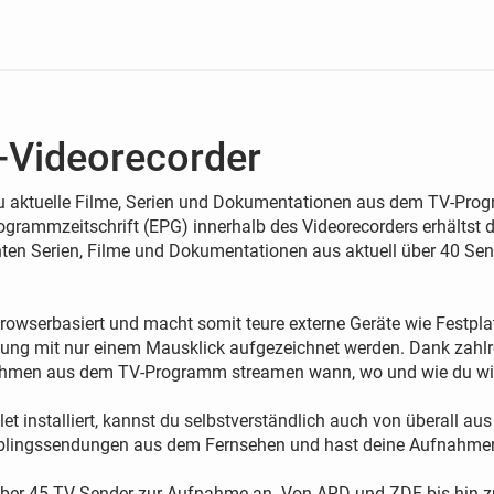
-Videorecorder
u aktuelle Filme, Serien und Dokumentationen aus dem TV-Progr
grammzeitschrift (EPG) innerhalb des Videorecorders erhältst 
n Serien, Filme und Dokumentationen aus aktuell über 40 Sende
browserbasiert und macht somit teure externe Geräte wie Festpla
ung mit nur einem Mausklick aufgezeichnet werden. Dank zahlre
ahmen aus dem TV-Programm streamen wann, wo und wie du wil
t installiert, kannst du selbstverständlich auch von überall 
Lieblingssendungen aus dem Fernsehen und hast deine Aufnahmen 
l über 45 TV-Sender zur Aufnahme an. Von ARD und ZDF bis hin 