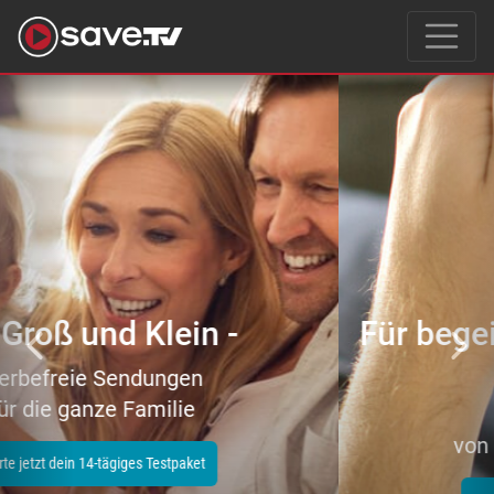
Previous
Nex
Für begeisterte Filmeliebhaber
–
tausende Topfilme
von Action bis Zeichentrick