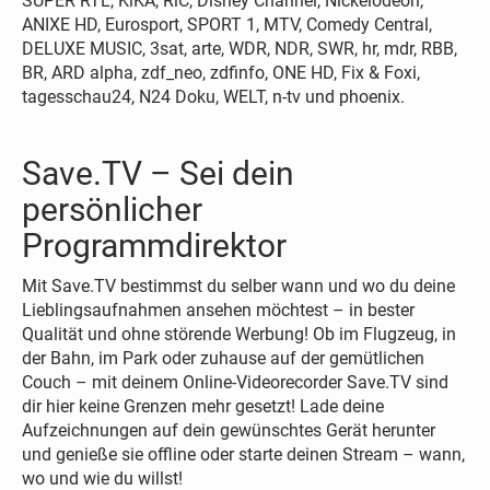
SUPER RTL, KiKA, RiC, Disney Channel, Nickelodeon,
ANIXE HD, Eurosport, SPORT 1, MTV, Comedy Central,
DELUXE MUSIC, 3sat, arte, WDR, NDR, SWR, hr, mdr, RBB,
BR, ARD alpha, zdf_neo, zdfinfo, ONE HD, Fix & Foxi,
tagesschau24, N24 Doku, WELT, n-tv und phoenix.
Save.TV – Sei dein
persönlicher
Programmdirektor
Mit Save.TV bestimmst du selber wann und wo du deine
Lieblingsaufnahmen ansehen möchtest – in bester
Qualität und ohne störende Werbung! Ob im Flugzeug, in
der Bahn, im Park oder zuhause auf der gemütlichen
Couch – mit deinem Online-Videorecorder Save.TV sind
dir hier keine Grenzen mehr gesetzt! Lade deine
Aufzeichnungen auf dein gewünschtes Gerät herunter
und genieße sie offline oder starte deinen Stream – wann,
wo und wie du willst!