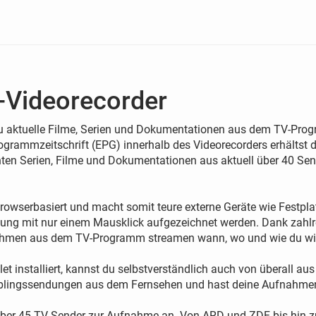
-Videorecorder
u aktuelle Filme, Serien und Dokumentationen aus dem TV-Progr
grammzeitschrift (EPG) innerhalb des Videorecorders erhältst 
n Serien, Filme und Dokumentationen aus aktuell über 40 Sende
browserbasiert und macht somit teure externe Geräte wie Festpla
ung mit nur einem Mausklick aufgezeichnet werden. Dank zahlre
ahmen aus dem TV-Programm streamen wann, wo und wie du wil
t installiert, kannst du selbstverständlich auch von überall 
Lieblingssendungen aus dem Fernsehen und hast deine Aufnahmen 
l über 45 TV-Sender zur Aufnahme an. Von ARD und ZDF bis hin 