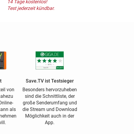
14 Tage kostenlos!
Test jederzeit kündbar.
t
Save.TV ist Testsieger
eil von
Besonders hervorzuheben
nahezu
sind die Schnittliste, der
nline-
große Senderumfang und
kann als
die Stream und Download
ufnehmen
Möglichkeit auch in der
ll.
App.