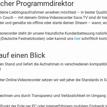
licher Programmdirektor
eine Lieblingsaufnahmen ansehen möchtest – in bester Qualitä
n Couch – mit deinem Online-Videorecorder Save.TV sind dir hie
 und genieße sie offline oder starte deinen Stream – wann, wo 
eorecorder steht dir unsere freundliche Kundenbetreuung natürli
 (Deutsche Festnetzkosten) oder kannst uns
hier
schriftlich kont
auf einen Blick
en Stand und liefert die Aufnahmen in verschiedenen kompatib
!
er Online-Videorecorder setzen wir seit jeher die Standards i
 zeichnen uns durch Transparenz und Verlässlichkeit im Umgang
unkt der Erde per PC oder internetfähigem mobilem Endgerät