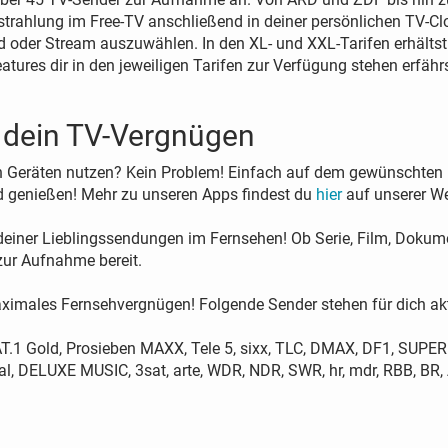
rahlung im Free-TV anschließend in deiner persönlichen TV-Clo
oder Stream auszuwählen. In den XL- und XXL-Tarifen erhälts
eatures dir in den jeweiligen Tarifen zur Verfügung stehen erfäh
 dein TV-Vergnügen
Geräten nutzen? Kein Problem! Einfach auf dem gewünschten Dev
 genießen! Mehr zu unseren Apps findest du
hier
auf unserer We
 deiner Lieblingssendungen im Fernsehen! Ob Serie, Film, Dokum
ur Aufnahme bereit.
aximales Fernsehvergnügen! Folgende Sender stehen für dich akt
SAT.1 Gold, Prosieben MAXX, Tele 5, sixx, TLC, DMAX, DF1, SUPER
, DELUXE MUSIC, 3sat, arte, WDR, NDR, SWR, hr, mdr, RBB, BR, A