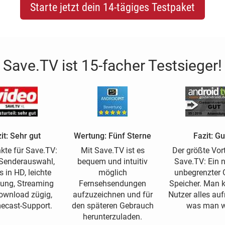
Starte jetzt dein 14-tägiges Testpaket
Save.TV ist 15-facher Testsieger!
it: Sehr gut
Wertung: Fünf Sterne
Fazit: Gu
kte für Save.TV:
Mit Save.TV ist es
Der größte Vort
Senderauswahl,
bequem und intuitiv
Save.TV: Ein 
s in HD, leichte
möglich
unbegrenzter O
ung, Streaming
Fernsehsendungen
Speicher. Man 
ownload zügig,
aufzuzeichnen und für
Nutzer alles a
ecast-Support.
den späteren Gebrauch
was man wi
herunterzuladen.