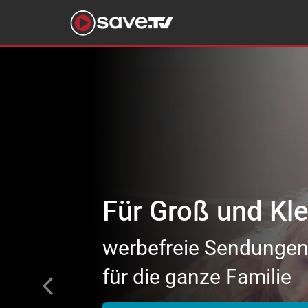
Previous
Für begeisterte 
tausende Topfilme
von Action bis Zeichen