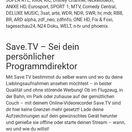
SUPER RTL, KiKA, RiC, Disney Channel, Nickelodeon,
ANIXE HD, Eurosport, SPORT 1, MTV, Comedy Central,
DELUXE MUSIC, 3sat, arte, WDR, NDR, SWR, hr, mdr, RBB,
BR, ARD alpha, zdf_neo, zdfinfo, ONE HD, Fix & Foxi,
tagesschau24, N24 Doku, WELT, n-tv und phoenix.
Save.TV – Sei dein
persönlicher
Programmdirektor
Mit Save.TV bestimmst du selber wann und wo du deine
Lieblingsaufnahmen ansehen möchtest – in bester
Qualität und ohne störende Werbung! Ob im Flugzeug, in
der Bahn, im Park oder zuhause auf der gemütlichen
Couch – mit deinem Online-Videorecorder Save.TV sind
dir hier keine Grenzen mehr gesetzt! Lade deine
Aufzeichnungen auf dein gewünschtes Gerät herunter
und genieße sie offline oder starte deinen Stream – wann,
wo und wie du willst!