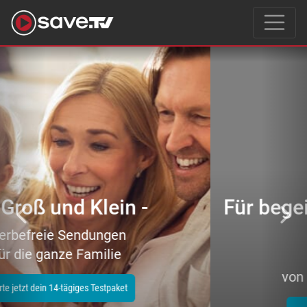
Previous
Nex
Für begeisterte Filmeliebhaber
–
tausende Topfilme
von Action bis Zeichentrick