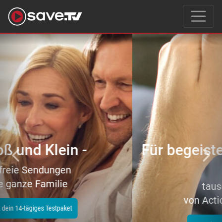
Previous
Nex
Für begeisterte Filmeliebhaber
–
tausende Topfilme
von Action bis Zeichentrick