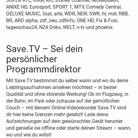
SUPER RTL, KiKA, RiC, Disney Channel, Nickelodeon,
ANIXE HD, Eurosport, SPORT 1, MTV, Comedy Central,
DELUXE MUSIC, 3sat, arte, WDR, NDR, SWR, hr, mdr, RBB,
BR, ARD alpha, zdf_neo, zdfinfo, ONE HD, Fix & Foxi,
tagesschau24, N24 Doku, WELT, n-tv und phoenix.
Save.TV – Sei dein
persönlicher
Programmdirektor
Mit Save.TV bestimmst du selber wann und wo du deine
Lieblingsaufnahmen ansehen möchtest – in bester
Qualität und ohne störende Werbung! Ob im Flugzeug, in
der Bahn, im Park oder zuhause auf der gemütlichen
Couch – mit deinem Online-Videorecorder Save.TV sind
dir hier keine Grenzen mehr gesetzt! Lade deine
Aufzeichnungen auf dein gewünschtes Gerät herunter
und genieße sie offline oder starte deinen Stream – wann,
wo und wie du willst!