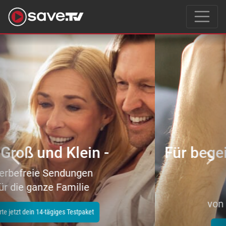
Previous
Nex
Für begeisterte Filmeliebhaber
–
tausende Topfilme
von Action bis Zeichentrick