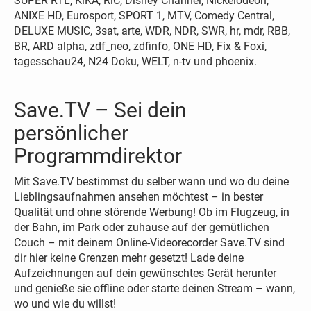
SUPER RTL, KiKA, RiC, Disney Channel, Nickelodeon,
ANIXE HD, Eurosport, SPORT 1, MTV, Comedy Central,
DELUXE MUSIC, 3sat, arte, WDR, NDR, SWR, hr, mdr, RBB,
BR, ARD alpha, zdf_neo, zdfinfo, ONE HD, Fix & Foxi,
tagesschau24, N24 Doku, WELT, n-tv und phoenix.
Save.TV – Sei dein
persönlicher
Programmdirektor
Mit Save.TV bestimmst du selber wann und wo du deine
Lieblingsaufnahmen ansehen möchtest – in bester
Qualität und ohne störende Werbung! Ob im Flugzeug, in
der Bahn, im Park oder zuhause auf der gemütlichen
Couch – mit deinem Online-Videorecorder Save.TV sind
dir hier keine Grenzen mehr gesetzt! Lade deine
Aufzeichnungen auf dein gewünschtes Gerät herunter
und genieße sie offline oder starte deinen Stream – wann,
wo und wie du willst!