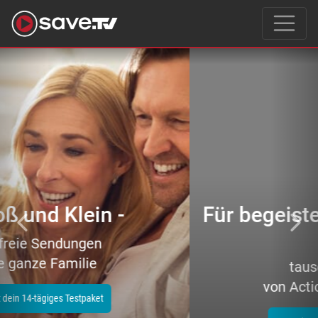
Previous
Nex
Für begeisterte Filmeliebhaber
–
tausende Topfilme
von Action bis Zeichentrick