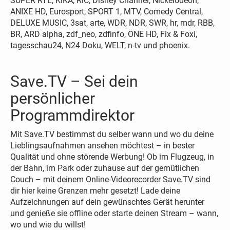
SUPER RTL, KiKA, RiC, Disney Channel, Nickelodeon,
ANIXE HD, Eurosport, SPORT 1, MTV, Comedy Central,
DELUXE MUSIC, 3sat, arte, WDR, NDR, SWR, hr, mdr, RBB,
BR, ARD alpha, zdf_neo, zdfinfo, ONE HD, Fix & Foxi,
tagesschau24, N24 Doku, WELT, n-tv und phoenix.
Save.TV – Sei dein
persönlicher
Programmdirektor
Mit Save.TV bestimmst du selber wann und wo du deine
Lieblingsaufnahmen ansehen möchtest – in bester
Qualität und ohne störende Werbung! Ob im Flugzeug, in
der Bahn, im Park oder zuhause auf der gemütlichen
Couch – mit deinem Online-Videorecorder Save.TV sind
dir hier keine Grenzen mehr gesetzt! Lade deine
Aufzeichnungen auf dein gewünschtes Gerät herunter
und genieße sie offline oder starte deinen Stream – wann,
wo und wie du willst!