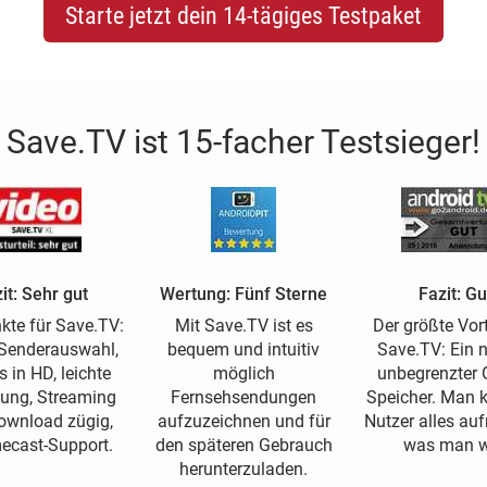
Starte jetzt dein 14-tägiges Testpaket
Save.TV ist 15-facher Testsieger!
it: Sehr gut
Wertung: Fünf Sterne
Fazit: Gu
kte für Save.TV:
Mit Save.TV ist es
Der größte Vort
Senderauswahl,
bequem und intuitiv
Save.TV: Ein 
s in HD, leichte
möglich
unbegrenzter O
ung, Streaming
Fernsehsendungen
Speicher. Man 
ownload zügig,
aufzuzeichnen und für
Nutzer alles a
ecast-Support.
den späteren Gebrauch
was man wi
herunterzuladen.