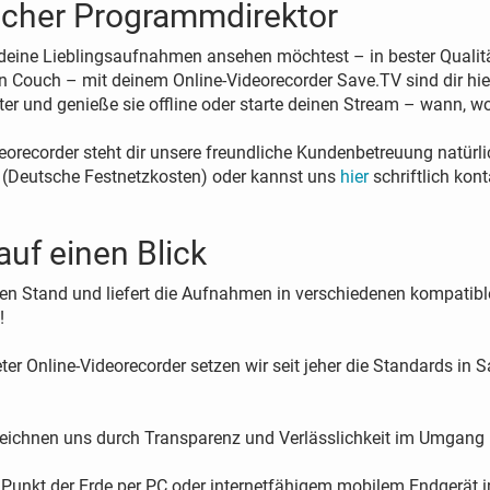
licher Programmdirektor
eine Lieblingsaufnahmen ansehen möchtest – in bester Qualitä
n Couch – mit deinem Online-Videorecorder Save.TV sind dir hie
 und genieße sie offline oder starte deinen Stream – wann, wo 
eorecorder steht dir unsere freundliche Kundenbetreuung natürli
 (Deutsche Festnetzkosten) oder kannst uns
hier
schriftlich kont
auf einen Blick
en Stand und liefert die Aufnahmen in verschiedenen kompatib
!
er Online-Videorecorder setzen wir seit jeher die Standards i
 zeichnen uns durch Transparenz und Verlässlichkeit im Umgang
unkt der Erde per PC oder internetfähigem mobilem Endgerät