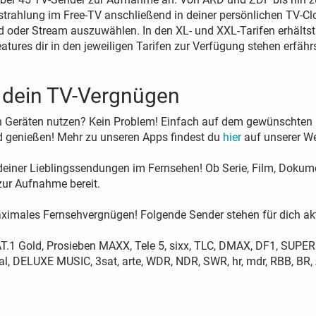
rahlung im Free-TV anschließend in deiner persönlichen TV-Clo
oder Stream auszuwählen. In den XL- und XXL-Tarifen erhälts
eatures dir in den jeweiligen Tarifen zur Verfügung stehen erfäh
 dein TV-Vergnügen
Geräten nutzen? Kein Problem! Einfach auf dem gewünschten Dev
 genießen! Mehr zu unseren Apps findest du
hier
auf unserer We
 deiner Lieblingssendungen im Fernsehen! Ob Serie, Film, Dokum
ur Aufnahme bereit.
aximales Fernsehvergnügen! Folgende Sender stehen für dich akt
SAT.1 Gold, Prosieben MAXX, Tele 5, sixx, TLC, DMAX, DF1, SUPER
, DELUXE MUSIC, 3sat, arte, WDR, NDR, SWR, hr, mdr, RBB, BR, A