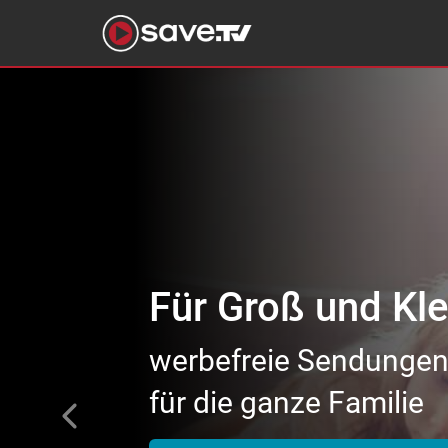
Previous
Für begeisterte 
tausende Topfilme
von Action bis Zeichen