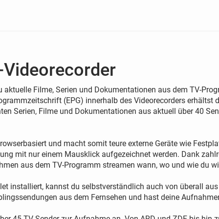
-Videorecorder
u aktuelle Filme, Serien und Dokumentationen aus dem TV-Progr
grammzeitschrift (EPG) innerhalb des Videorecorders erhältst 
n Serien, Filme und Dokumentationen aus aktuell über 40 Sende
browserbasiert und macht somit teure externe Geräte wie Festpla
ung mit nur einem Mausklick aufgezeichnet werden. Dank zahlre
ahmen aus dem TV-Programm streamen wann, wo und wie du wil
t installiert, kannst du selbstverständlich auch von überall 
Lieblingssendungen aus dem Fernsehen und hast deine Aufnahmen 
l über 45 TV-Sender zur Aufnahme an. Von ARD und ZDF bis hin 