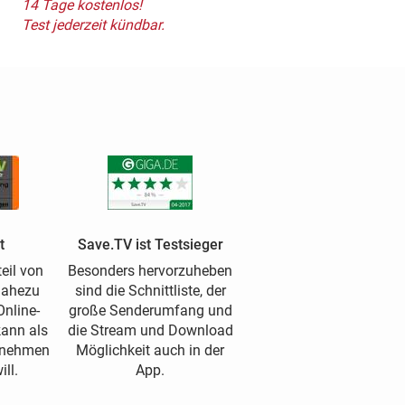
14 Tage kostenlos!
Test jederzeit kündbar.
t
Save.TV ist Testsieger
eil von
Besonders hervorzuheben
nahezu
sind die Schnittliste, der
nline-
große Senderumfang und
kann als
die Stream und Download
ufnehmen
Möglichkeit auch in der
ll.
App.