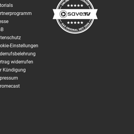
torials
rtnerprogramm
esse
GB
tenschutz
okie-Einstellungen
derrufsbelehrung
rtrag widerrufen
r Kündigung
pressum
romecast