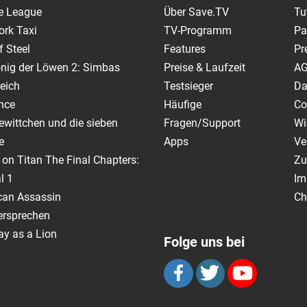
e League
Über Save.TV
Tu
ork Taxi
TV-Programm
Pa
 Steel
Features
Pr
nig der Löwen 2: Simbas
Preise & Laufzeit
A
eich
Testsieger
Da
nce
Häufige
Co
wittchen und die sieben
Fragen/Support
Wi
e
Apps
Ve
 on Titan The Final Chapters:
Zu
l 1
Im
can Assassin
Ch
ersprechen
y as a Lion
Folge uns bei