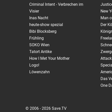
Criminal Intent - Verbrechen im
Justic
Visier
New Y
Inas Nacht
Man of
heute-show spezial
Der Kö
Bibi Blocksberg
Königr
Frühling
Freela
SOKO Wien
Schnee
Tatort Antike
Zwerg
How I Met Your Mother
Attack
Logo!
Specia
Löwenzahn
Ameri
Das V
One Da
© 2006 - 2026 Save.TV