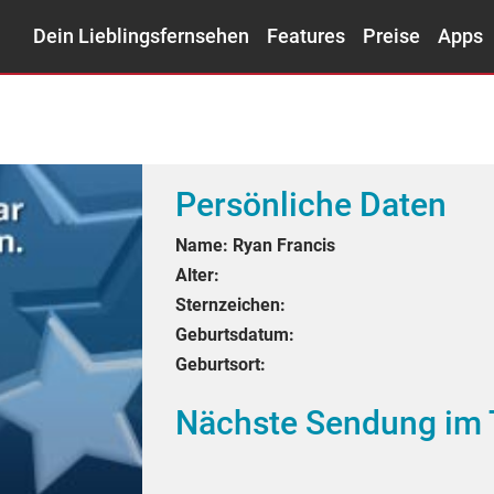
Dein Lieblingsfernsehen
Features
Preise
Apps
Persönliche Daten
Name:
Ryan Francis
Alter:
Sternzeichen:
Geburtsdatum:
Geburtsort:
Nächste Sendung im