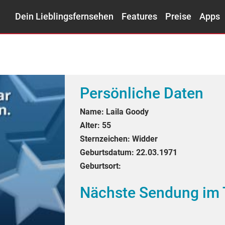
Dein Lieblingsfernsehen
Features
Preise
Apps
Persönliche Daten
Name:
Laila Goody
Alter:
55
Sternzeichen:
Widder
Geburtsdatum:
22.03.1971
Geburtsort:
Nächste Sendung im