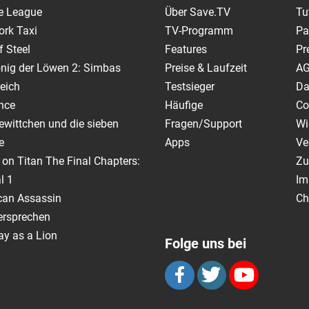
e League
Über Save.TV
Tu
ork Taxi
TV-Programm
Pa
 Steel
Features
Pr
nig der Löwen 2: Simbas
Preise & Laufzeit
A
eich
Testsieger
Da
nce
Häufige
Co
wittchen und die sieben
Fragen/Support
Wi
e
Apps
Ve
 on Titan The Final Chapters:
Zu
l 1
Im
can Assassin
Ch
ersprechen
y as a Lion
Folge uns bei