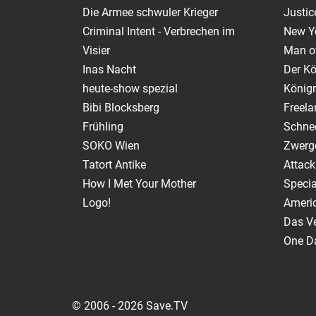
Die Armee schwuler Krieger
Justic
Criminal Intent - Verbrechen im
New Y
Visier
Man of
Inas Nacht
Der Kö
heute-show spezial
Königr
Bibi Blocksberg
Freela
Frühling
Schnee
SOKO Wien
Zwerg
Tatort Antike
Attack
How I Met Your Mother
Specia
Logo!
Ameri
Das V
One Da
© 2006 - 2026 Save.TV