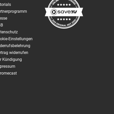
torials
rtnerprogramm
esse
GB
tenschutz
okie-Einstellungen
derrufsbelehrung
rtrag widerrufen
r Kündigung
pressum
romecast