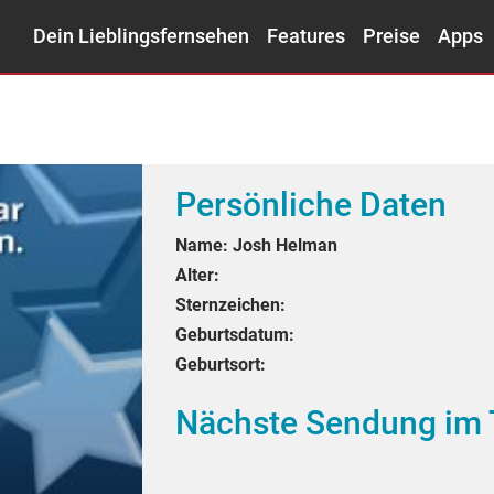
Dein Lieblingsfernsehen
Features
Preise
Apps
Persönliche Daten
Name:
Josh Helman
Alter:
Sternzeichen:
Geburtsdatum:
Geburtsort:
Nächste Sendung im