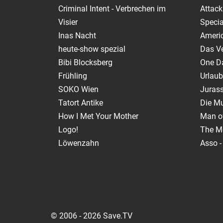
Criminal Intent - Verbrechen im
Attack
Visier
Specia
Inas Nacht
Ameri
heute-show spezial
Das V
Bibi Blocksberg
One Da
Frühling
Urlaub
SOKO Wien
Jurass
Tatort Antike
Die M
How I Met Your Mother
Man of
Logo!
The M
Löwenzahn
Asso -
© 2006 - 2026 Save.TV