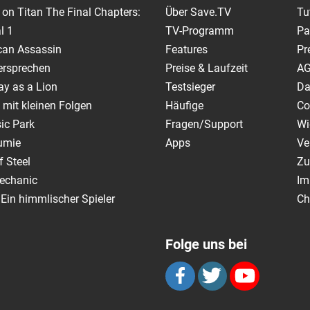
 on Titan The Final Chapters:
Über Save.TV
Tu
l 1
TV-Programm
Pa
can Assassin
Features
Pr
ersprechen
Preise & Laufzeit
A
y as a Lion
Testsieger
Da
 mit kleinen Folgen
Häufige
Co
ic Park
Fragen/Support
Wi
umie
Apps
Ve
 Steel
Zu
echanic
Im
 Ein himmlischer Spieler
Ch
Folge uns bei