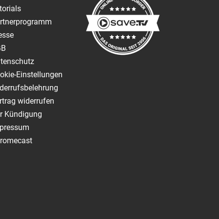
torials
rtnerprogramm
esse
GB
tenschutz
okie-Einstellungen
derrufsbelehrung
rtrag widerrufen
r Kündigung
pressum
romecast