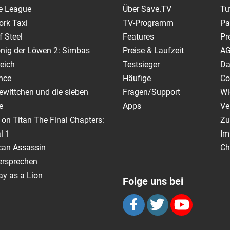
e League
Über Save.TV
Tu
ork Taxi
TV-Programm
Pa
 Steel
Features
Pr
nig der Löwen 2: Simbas
Preise & Laufzeit
A
eich
Testsieger
Da
nce
Häufige
Co
wittchen und die sieben
Fragen/Support
Wi
e
Apps
Ve
 on Titan The Final Chapters:
Zu
l 1
Im
can Assassin
Ch
ersprechen
y as a Lion
Folge uns bei