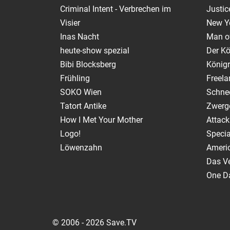
Criminal Intent - Verbrechen im
Justic
Visier
New Y
Inas Nacht
Man of
heute-show spezial
Der Kö
Bibi Blocksberg
Königr
Frühling
Freela
SOKO Wien
Schnee
Tatort Antike
Zwerg
How I Met Your Mother
Attack
Logo!
Specia
Löwenzahn
Ameri
Das V
One Da
© 2006 - 2026 Save.TV