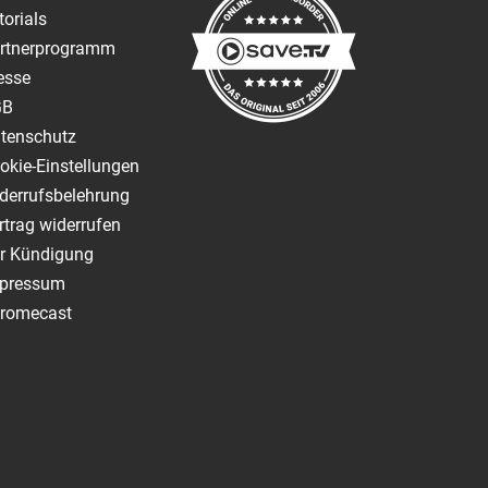
torials
rtnerprogramm
esse
GB
tenschutz
okie-Einstellungen
derrufsbelehrung
rtrag widerrufen
r Kündigung
pressum
romecast