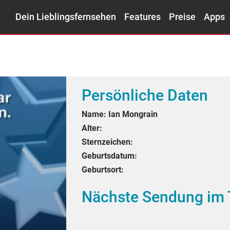
Dein Lieblingsfernsehen
Features
Preise
Apps
Persönliche Daten
Name:
Ian Mongrain
Alter:
Sternzeichen:
Geburtsdatum:
Geburtsort:
Nächste Sendung im