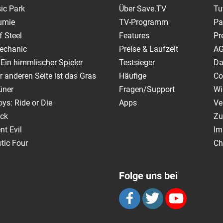
ic Park
Über Save.TV
Tu
umie
TV-Programm
Pa
 Steel
Features
Pr
echanic
Preise & Laufzeit
A
 Ein himmlischer Spieler
Testsieger
Da
r anderen Seite ist das Gras
Häufige
Co
rüner
Fragen/Support
Wi
ys: Ride or Die
Apps
Ve
ck
Zu
nt Evil
Im
tic Four
Ch
Folge uns bei