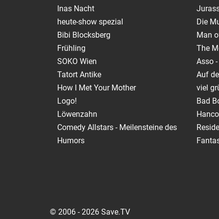
Inas Nacht
Jurass
heute-show spezial
Die M
Bibi Blocksberg
Man of
Frühling
The M
SOKO Wien
Asso -
Tatort Antike
Auf de
How I Met Your Mother
viel g
Logo!
Bad Bo
Löwenzahn
Hanco
Comedy Allstars - Meilensteine des
Reside
Humors
Fantas
© 2006 - 2026 Save.TV