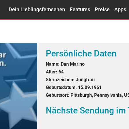
Dein Lieblingsfernsehen
Features
Preise
Apps
Persönliche Daten
Name:
Dan Marino
Alter:
64
Sternzeichen:
Jungfrau
Geburtsdatum:
15.09.1961
Geburtsort:
Pittsburgh, Pennsylvania, U
Nächste Sendung im