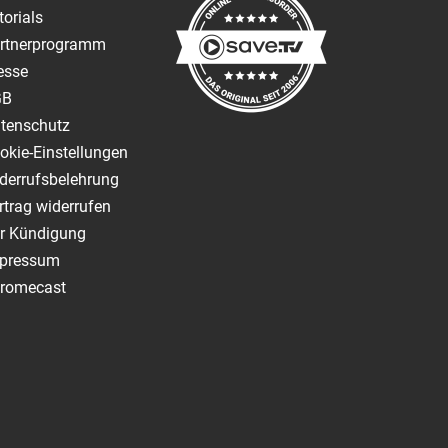
torials
rtnerprogramm
esse
GB
tenschutz
okie-Einstellungen
derrufsbelehrung
rtrag widerrufen
r Kündigung
pressum
romecast