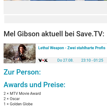
Mel Gibson
aktuell bei Save.TV:
Lethal Weapon - Zwei stahlharte Profis
Do 27.08.
23:10 - 01:25
Zur Person:
Awards und Preise:
2
×
MTV Movie Award
2
×
Oscar
1
×
Golden Globe