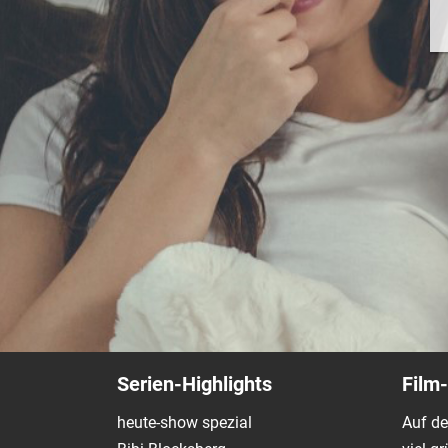
Serien-Highlights
Film-
heute-show spezial
Auf de