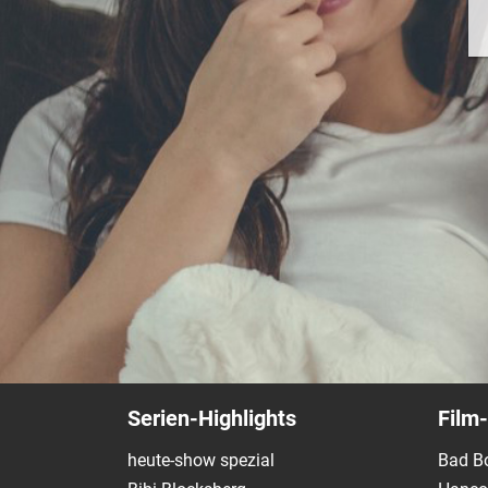
Serien-Highlights
Film-
heute-show spezial
Bad Bo