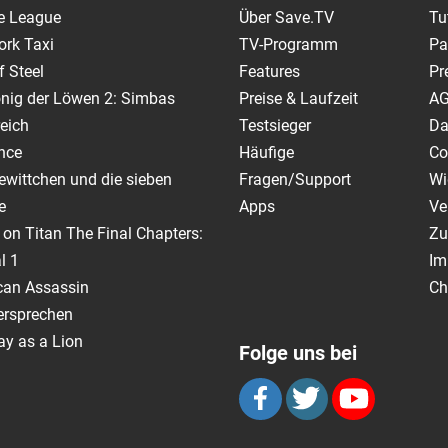
e League
Über Save.TV
Tu
ork Taxi
TV-Programm
Pa
 Steel
Features
Pr
nig der Löwen 2: Simbas
Preise & Laufzeit
A
eich
Testsieger
Da
nce
Häufige
Co
wittchen und die sieben
Fragen/Support
Wi
e
Apps
Ve
 on Titan The Final Chapters:
Zu
l 1
Im
can Assassin
Ch
ersprechen
y as a Lion
Folge uns bei