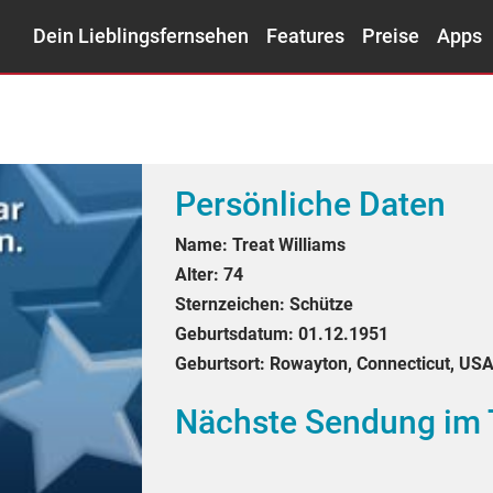
Dein Lieblingsfernsehen
Features
Preise
Apps
Persönliche Daten
Name:
Treat Williams
Alter:
74
Sternzeichen:
Schütze
Geburtsdatum:
01.12.1951
Geburtsort:
Rowayton, Connecticut, US
Nächste Sendung im