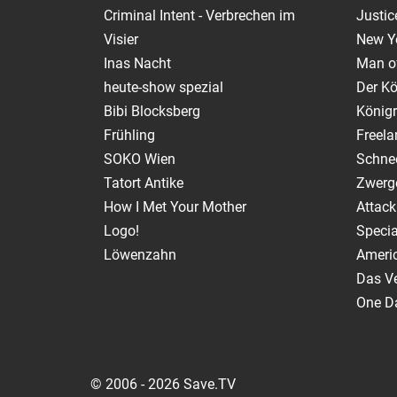
Criminal Intent - Verbrechen im
Justic
Visier
New Y
Inas Nacht
Man of
heute-show spezial
Der Kö
Bibi Blocksberg
Königr
Frühling
Freela
SOKO Wien
Schnee
Tatort Antike
Zwerg
How I Met Your Mother
Attack
Logo!
Specia
Löwenzahn
Ameri
Das V
One Da
© 2006 - 2026 Save.TV