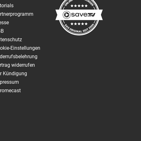
torials
rtnerprogramm
esse
GB
tenschutz
okie-Einstellungen
derrufsbelehrung
rtrag widerrufen
r Kündigung
pressum
romecast