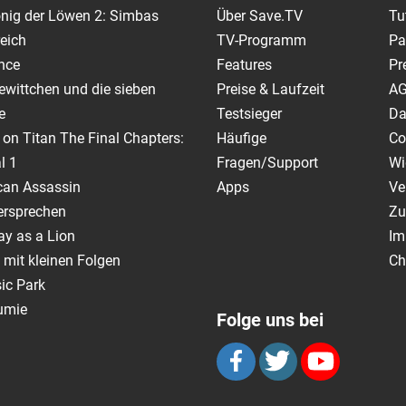
nig der Löwen 2: Simbas
Über Save.TV
Tu
eich
TV-Programm
Pa
nce
Features
Pr
wittchen und die sieben
Preise & Laufzeit
A
e
Testsieger
Da
 on Titan The Final Chapters:
Häufige
Co
l 1
Fragen/Support
Wi
can Assassin
Apps
Ve
ersprechen
Zu
y as a Lion
Im
 mit kleinen Folgen
Ch
ic Park
umie
Folge uns bei