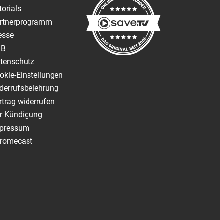
torials
rtnerprogramm
esse
GB
tenschutz
okie-Einstellungen
derrufsbelehrung
rtrag widerrufen
r Kündigung
pressum
romecast