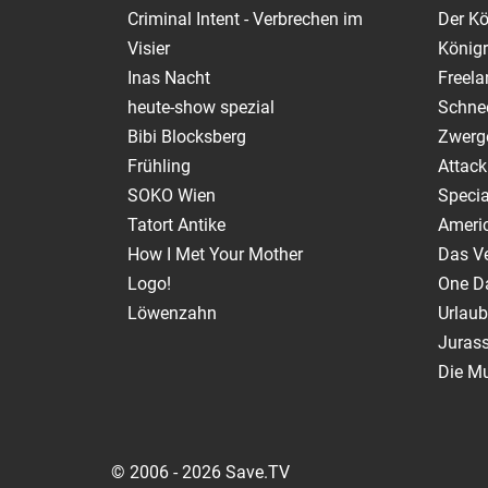
Criminal Intent - Verbrechen im
Der Kö
Visier
Königr
Inas Nacht
Freela
heute-show spezial
Schnee
Bibi Blocksberg
Zwerg
Frühling
Attack
SOKO Wien
Specia
Tatort Antike
Ameri
How I Met Your Mother
Das V
Logo!
One Da
Löwenzahn
Urlaub
Jurass
Die M
© 2006 - 2026 Save.TV