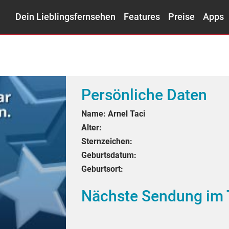
Dein Lieblingsfernsehen
Features
Preise
Apps
Persönliche Daten
Name:
Arnel Taci
Alter:
Sternzeichen:
Geburtsdatum:
Geburtsort:
Nächste Sendung im