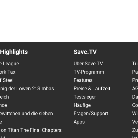
Highlights
Save.TV
e League
Über Save.TV
Tu
ork Taxi
TV-Programm
Pa
 Steel
Features
Pr
nig der Löwen 2: Simbas
Preise & Laufzeit
A
eich
Testsieger
Da
nce
Häufige
Co
wittchen und die sieben
Fragen/Support
Wi
e
Apps
Ve
 on Titan The Final Chapters:
Zu