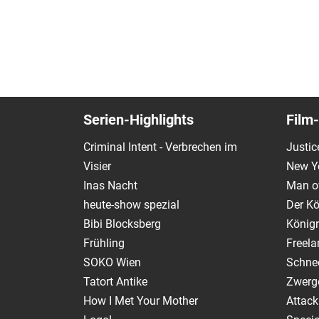
Serien-Highlights
Film-
Criminal Intent - Verbrechen im
Justic
Visier
New Y
Inas Nacht
Man of
heute-show spezial
Der Kö
Bibi Blocksberg
Königr
Frühling
Freela
SOKO Wien
Schnee
Tatort Antike
Zwerg
How I Met Your Mother
Attack