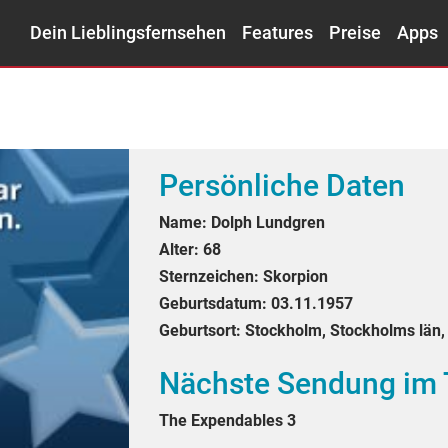
Dein Lieblingsfernsehen
Features
Preise
Apps
Persönliche Daten
Name:
Dolph Lundgren
Alter:
68
Sternzeichen:
Skorpion
Geburtsdatum:
03.11.1957
Geburtsort:
Stockholm, Stockholms län
Nächste Sendung im
The Expendables 3