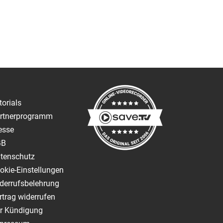
torials
rtnerprogramm
esse
GB
tenschutz
okie-Einstellungen
derrufsbelehrung
rtrag widerrufen
r Kündigung