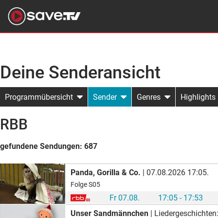
Deine Senderansicht
Programmübersicht
Sender
Genres
Highlights
RBB
gefundene Sendungen:
687
Panda, Gorilla & Co.
| 07.08.2026 17:05.
Folge S05
Fr 07.08.
17:05 - 17:53
Unser Sandmännchen
| Liedergeschichten: