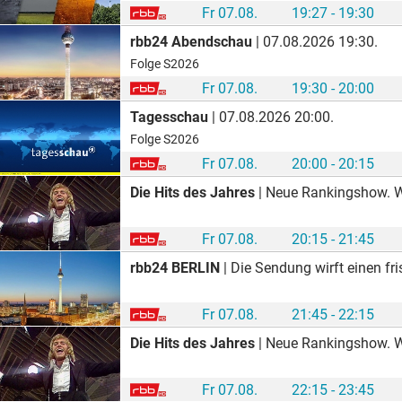
Fr 07.08.
19:27 - 19:30
rbb24 Abendschau
| 07.08.2026 19:30.
Folge S2026
Fr 07.08.
19:30 - 20:00
Tagesschau
| 07.08.2026 20:00.
Folge S2026
Fr 07.08.
20:00 - 20:15
Die Hits des Jahres
| Neue Rankingshow. W
Fr 07.08.
20:15 - 21:45
rbb24 BERLIN
| Die Sendung wirft einen frischen Blick auf die Topthemen des Tag
Fr 07.08.
21:45 - 22:15
Die Hits des Jahres
| Neue Rankingshow. Welcher Song aus dem Jahr 1971 ist unsere Nummer 1? Das rbb Fernsehen p
Fr 07.08.
22:15 - 23:45