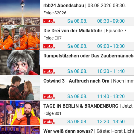
rbb24 Abendschau
| 08.08.2026 08:30.
Folge S2026
Sa 08.08.
08:30 - 09:00
Die Drei von der Müllabfuhr
| Episode 7
Folge E07
Sa 08.08.
09:00 - 10:30
Rumpelstilzchen oder Das Zaubermännch
Sa 08.08.
10:30 - 11:40
Ostwind 3 - Aufbruch nach Ora
| Noch immer hat MIKA nicht gefunden, wonach sie im Leben sucht. Kurzentschlossen kehrt sie Gut Kaltenbach den Rücken, um sich mit ihrem Hengst Ostwind in den südlichsten Zipfel von Spanien durchzuschlagen, nach Andalusien. Dort will sie den sagenumwobenen Ort Ora finden, den sie in
Sa 08.08.
11:40 - 13:20
TAGE IN BERLIN & BRANDENBURG
| Jetzt
Folge S01
Sa 08.08.
13:20 - 13:50
Wer weiß denn sowas?
| Gäste: Horst Lic