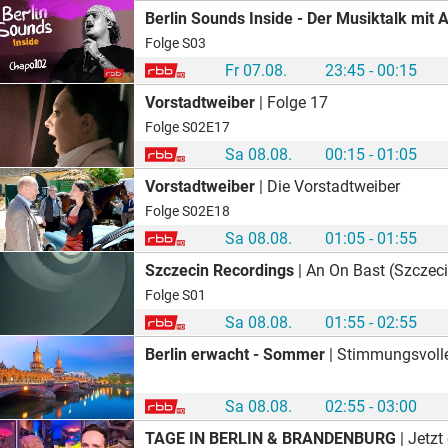
Berlin Sounds Inside - Der Musiktalk mit 
Folge S03
Fr 07.08.
23:45 - 00:15
Vorstadtweiber
| Folge 17
Folge S02E17
Sa 08.08.
00:15 - 01:05
Vorstadtweiber
| Die Vorstadtweiber
Folge S02E18
Sa 08.08.
01:05 - 01:55
Szczecin Recordings
| An On Bast (Szczec
Folge S01
Sa 08.08.
01:55 - 02:55
Berlin erwacht - Sommer
| Stimmungsvolle Szenen aus den Sommernächten 
Sa 08.08.
02:55 - 03:00
TAGE IN BERLIN & BRANDENBURG
| Jetzt