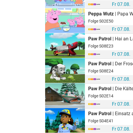
Fr 07.08.
Peppa Wutz
| Papa W
Folge S02E50
Fr 07.08.
Paw Patrol
| Hai an 
Folge S08E23
Fr 07.08.
Paw Patrol
| Der Fro
Folge S08E24
Fr 07.08.
Paw Patrol
| Die Kält
Folge S02E14
Fr 07.08.
Paw Patrol
| Einsatz 
Folge S04E41
Fr 07.08.