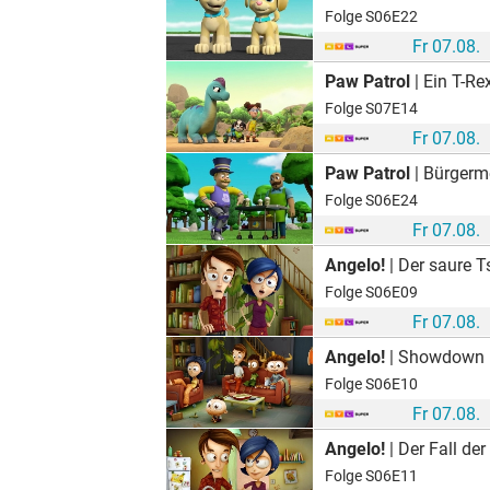
Folge S06E22
Fr 07.08.
Paw Patrol
| Ein T-R
Folge S07E14
Fr 07.08.
Paw Patrol
| Bürgerme
Folge S06E24
Fr 07.08.
Angelo!
| Der saure 
Folge S06E09
Fr 07.08.
Angelo!
| Showdown i
Folge S06E10
Fr 07.08.
Angelo!
| Der Fall de
Folge S06E11