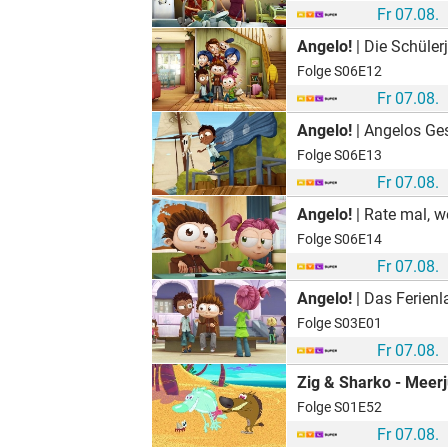
Fr 07.08.
Angelo!
| Die Schüler
Folge S06E12
Fr 07.08.
Angelo!
| Angelos Ge
Folge S06E13
Fr 07.08.
Angelo!
| Rate mal, w
Folge S06E14
Fr 07.08.
Angelo!
| Das Ferienl
Folge S03E01
Fr 07.08.
Zig & Sharko - Meerj
Folge S01E52
Fr 07.08.