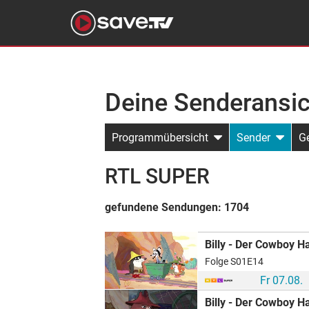
Deine Senderansic
Programmübersicht
Sender
G
RTL SUPER
gefundene Sendungen:
1704
Billy - Der Cowboy H
Folge S01E14
Fr 07.08.
Billy - Der Cowboy H