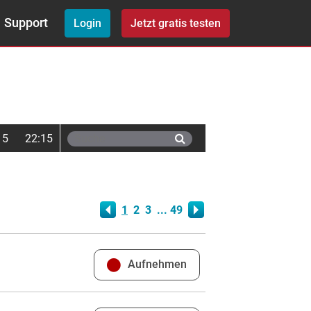
Support
Login
Jetzt gratis testen
15
22:15
1
2
3
... 49
Aufnehmen