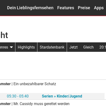
Dein Lieblingsfernsehen
Features
Preise
Apps
ht
enres
Highlights
Stardatenbank
Jetzt
Gleich
20:
amster
| Ein unbezahlbarer Schatz
05:30 - 05:40
Serien » Kinder/Jugend
amster
| Mr. Cassidy muss gerettet werden