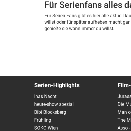
Für Serienfans alles d
Für Serien-Fans gibt es hier alle aktuell
willst oder für später aufheben macht ga
genieße sie wann immer du willst.
Serien-Highlights
Film-
Inas Nacht
Jurass
heute-show spezial
Die M
Bibi Blocksberg
Man of
Frühling
The M
SOKO Wien
Asso -