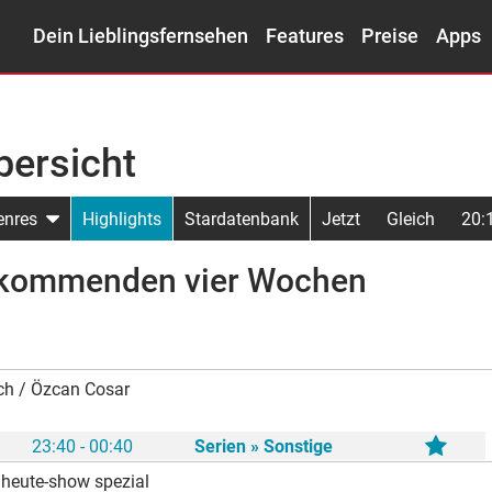
Dein Lieblingsfernsehen
Features
Preise
Apps
ersicht
enres
Highlights
Stardatenbank
Jetzt
Gleich
20:
r kommenden vier Wochen
ich / Özcan Cosar
23:40 - 00:40
Serien » Sonstige
 heute-show spezial