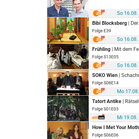
So 16.08.
Bibi Blocksberg
| Der
Folge E39
So 16.08.
Frühling
| Mit dem Fe
Folge S13E05
So 16.08.
SOKO Wien
| Schach
Folge S08E14
Mo 17.08.
Tatort Antike
| Rätse
Folge S01E03
Mi 19.08.
How I Met Your Moth
Folge S06E06