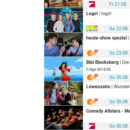
Fr 21.08.
Logo!
| logo!
Sa 22.08.
heute-show spezial
|
So 23.08.
Bibi Blocksberg
| Die
Folge S01E58
So 30.08.
Löwenzahn
| Wunder 
So 30.08.
Comedy Allstars - M
So 30.08.