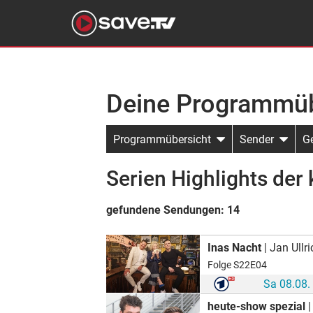
Deine Programmüb
Programmübersicht
Sender
G
Serien Highlights de
gefundene Sendungen:
14
Inas Nacht
| Jan Ullr
Folge S22E04
Sa 08.08.
heute-show spezial
|