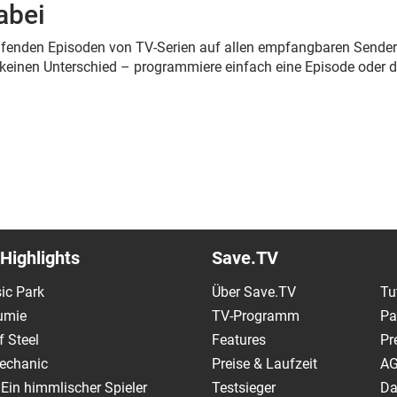
abei
 laufenden Episoden von TV-Serien auf allen empfangbaren Sende
r keinen Unterschied – programmiere einfach eine Episode oder 
Highlights
Save.TV
ic Park
Über Save.TV
Tu
umie
TV-Programm
Pa
 Steel
Features
Pr
echanic
Preise & Laufzeit
A
 Ein himmlischer Spieler
Testsieger
Da