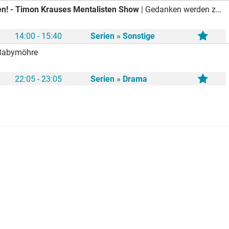
en! - Timon Krauses Mentalisten Show
| Gedanken werden zu Fallen, Entscheidungen zur Illusion: Mentalist Timon Krause stellt die Wahrnehmung prominenter Gäste auf die Probe. Moderator Matthias Opdenhövel führt durch einen Abend voller Mindgames, Manipulation und überraschender Wendungen. Wer durchschaut den Mentalisten? Wer lässt sich täuschen? Und wer behält in diesem Spiel mit der Wahrheit die Kontrolle?
14:00 - 15:40
Serien » Sonstige
 Babymöhre
22:05 - 23:05
Serien » Drama