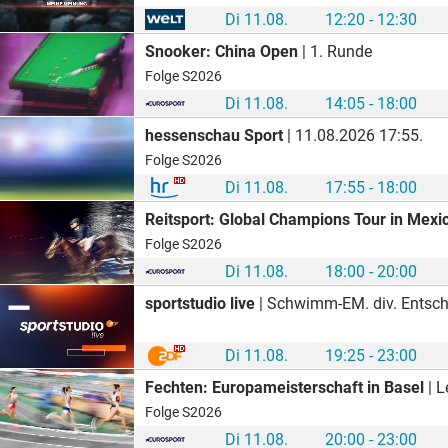
Di 11.08.
12:20 - 12:30
Snooker: China Open
| 1. Runde
Folge S2026
Di 11.08.
14:05 - 18:00
hessenschau Sport
| 11.08.2026 17:55.
Folge S2026
Di 11.08.
17:55 - 18:00
Reitsport: Global Champions Tour in Mexic
Folge S2026
Di 11.08.
18:00 - 20:00
sportstudio live
| Schwimm-EM. div. Entscheidungen. Übertragung aus Paris/Frankreich. Kommentator: Volker Grube. Moderation: Lena Kesting. Experte: Christian Keller. ca. 20:15. Leichtathletik-EM (AD). div. Entscheidungen. Übertragung aus Birmingham/Großbritannien. Kommentatorin: Alexandra Dersch. Kommentator: Fabian Meseberg. Kommentator: Marc Windgassen. Moderation: Maral Bazargani. 200 m Rücken Fra
Di 11.08.
19:25 - 23:00
Fechten: Europameisterschaft in Basel
| Le
Folge S2026
Di 11.08.
20:00 - 23:00