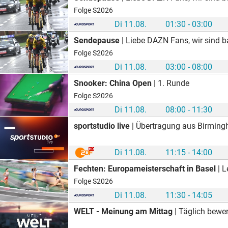
Folge S2026
Di 11.08.
01:30 - 03:00
Sendepause
| Liebe DAZN Fans, wir sind bald für e
Folge S2026
Di 11.08.
03:00 - 08:00
Snooker: China Open
| 1. Runde
Folge S2026
Di 11.08.
08:00 - 11:30
sportstudio live
| Übertragung aus Birming
Di 11.08.
11:15 - 14:00
Fechten: Europameisterschaft in Basel
| Le
Folge S2026
Di 11.08.
11:30 - 14:05
WELT - Meinung am Mittag
| Täglich bewerten die Kommentatoren Stefan Aust, Anna Schneider, Henryk M. Broder, Gunna