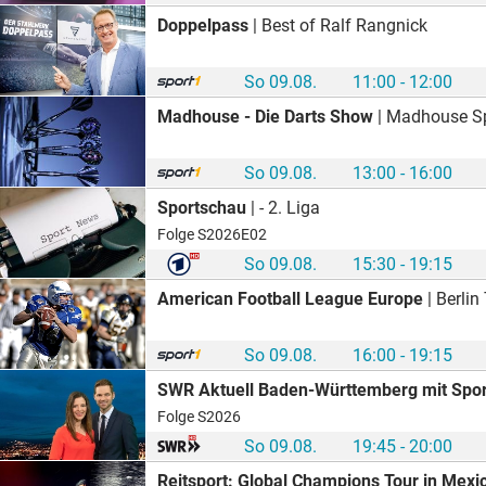
Doppelpass
| Best of Ralf Rangnick
So 09.08.
11:00 - 12:00
Madhouse - Die Darts Show
| Madhouse Sp
So 09.08.
13:00 - 16:00
Sportschau
| - 2. Liga
Folge S2026E02
So 09.08.
15:30 - 19:15
American Football League Europe
| Berlin
So 09.08.
16:00 - 19:15
SWR Aktuell Baden-Württemberg mit Spor
Folge S2026
So 09.08.
19:45 - 20:00
Reitsport: Global Champions Tour in Mexic