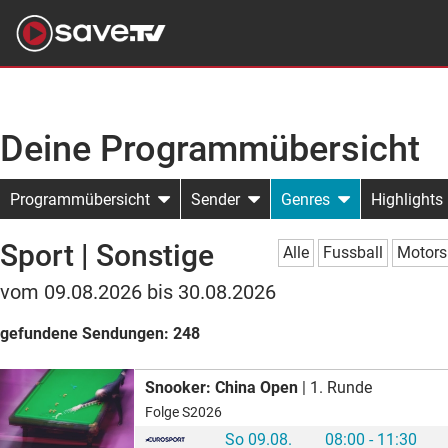
Deine Programmübersicht
Programmübersicht
Sender
Genres
Highlights
Sport | Sonstige
Alle
Fussball
Motors
vom 09.08.2026 bis 30.08.2026
gefundene Sendungen:
248
Snooker: China Open
| 1. Runde
Folge S2026
So 09.08.
08:00 - 11:30