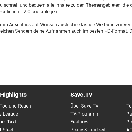
 schnell und bequem alle Inhalte zu den Themengebieten, die di
rsönlichen TV-Cloud ablegen.
r im Anschluss auf Wunsch auch ohne lästige Werbung zur Verf
lreichen Sendern deine Aufnahmen auch im besten HD-Format. Di
Highlights
Save.TV
 Tod und Regen
Über Save.TV
Tu
e League
TV-Programm
Pa
ork Taxi
Features
Pr
 Steel
Preise & Laufzeit
A