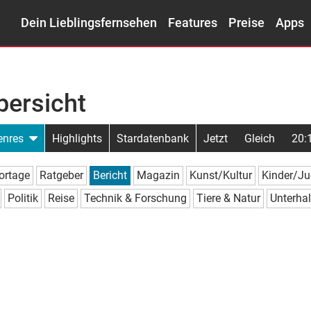
Dein Lieblingsfernsehen
Features
Preise
Apps
ersicht
enres
Highlights
Stardatenbank
Jetzt
Gleich
20:
ortage
Ratgeber
Bericht
Magazin
Kunst/Kultur
Kinder/J
Politik
Reise
Technik & Forschung
Tiere & Natur
Unterha